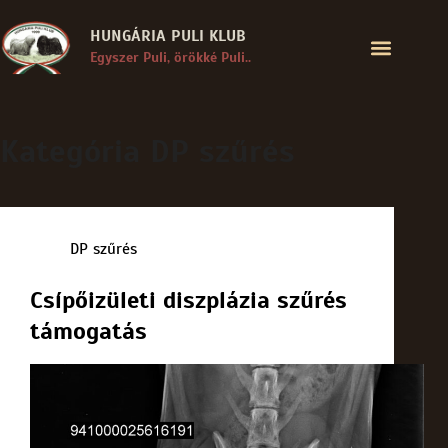
HUNGÁRIA PULI KLUB
Egyszer Puli, örökké Puli..
Kategória
DP szűrés
DP szűrés
Csípőizületi diszplázia szűrés
támogatás