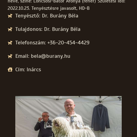
neve, színe: Loncsosi-Bátor Áfonya (fehér) Születési idő:
2022.10.23. Tenyésztésre javasolt, HD-B
Tenyésztő: Dr. Burány Béla
Tulajdonos: Dr. Burány Béla
Telefonszám: +36-20-454-4429
Email: bela@burany.hu
Cím: Inárcs