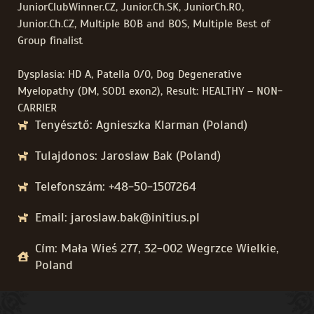
JuniorClubWinner.CZ, Junior.Ch.SK, JuniorCh.RO,
Junior.Ch.CZ, Multiple BOB and BOS, Multiple Best of
Group finalist
Dysplasia: HD A, Patella 0/0, Dog Degenerative
Myelopathy (DM, SOD1 exon2), Result: HEALTHY – NON-
CARRIER
Tenyésztő: Agnieszka Klarman (Poland)
Tulajdonos: Jaroslaw Bak (Poland)
Telefonszám: +48-50-1507264
Email: jaroslaw.bak@initius.pl
Cím: Mała Wieś 277, 32-002 Wegrzce Wielkie,
Poland