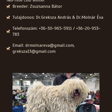
Two-Time Club Winner
Breeder: Zsuzsanna Bátor
Tulajdonos: Dr.Greksza András & Dr.Molnár Éva
Telefonszám: +36-30-965-5911 / +36-20-953-
783
Email: drmolnareva@gmail.com,
greksza13@gmail.com