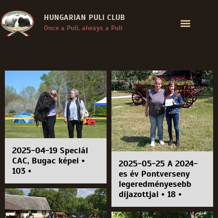
HUNGARIAN PULI CLUB
Once a Puli, always a Puli
2025-04-19 Speciál
CAC, Bugac képei •
2025-05-25 A 2024-
103 •
es év Pontverseny
legeredményesebb
díjazottjai • 18 •