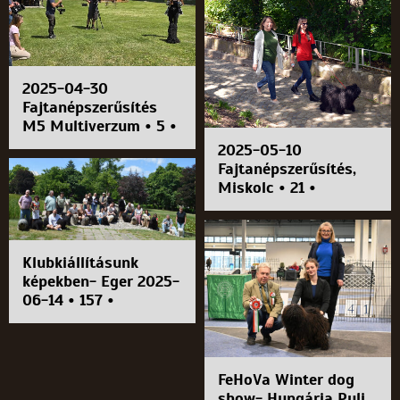
2025-04-30
Fajtanépszerűsítés
M5 Multiverzum • 5 •
2025-05-10
Fajtanépszerűsítés,
Miskolc • 21 •
Klubkiállításunk
képekben- Eger 2025-
06-14 • 157 •
FeHoVa Winter dog
show- Hungária Puli